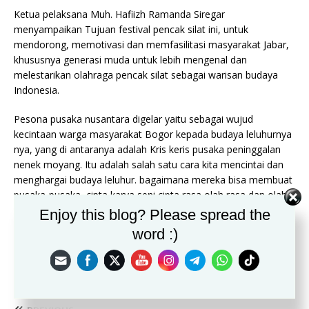
Ketua pelaksana Muh. Hafiizh Ramanda Siregar
menyampaikan Tujuan festival pencak silat ini, untuk
mendorong, memotivasi dan memfasilitasi masyarakat Jabar,
khususnya generasi muda untuk lebih mengenal dan
melestarikan olahraga pencak silat sebagai warisan budaya
Indonesia.
Pesona pusaka nusantara digelar yaitu sebagai wujud
kecintaan warga masyarakat Bogor kepada budaya leluhurnya
nya, yang di antaranya adalah Kris keris pusaka peninggalan
nenek moyang. Itu adalah salah satu cara kita mencintai dan
menghargai budaya leluhur. bagaimana mereka bisa membuat
pusaka-pusaka, cipta karya seni cipta rasa olah rasa dan olah
karsa sehingga menjadi barang-barang yang berkualitas dan
Enjoy this blog? Please spread the
istimewa. Itu disampaikan oleh Danrem saat memberikan
word :)
sambutannya.(Nia)