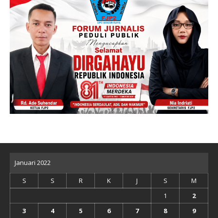
Januari 2022
S
S
R
K
J
S
M
1
2
3
4
5
6
7
8
9