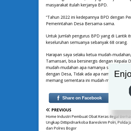
masyarakat itulah kerjanya BPD.
“Tahun 2022 ini kedepannya BPD dengan Pem
Pemerintahan Desa Bersama-sama.
Untuk Jumlah pengurus BPD yang di Lantik i
keseluruhan semuanya sebanyak 68 orang.
Harapan saya selaku ketua mudah-mudahan,
Tamansari, bisa bersinergis dengan Kepala D
mudah-mudahan apa namanya seluruh anggo
Enjo
dengan Desa, Tidak ada apa namanya saling c
memang sementara ini mudah-mudahan bisa 
Share on Facebook
PREVIOUS
Home Industri Pembuat Obat Keras ilegal Berhas
Ungkap Dittipidnarkoba Bareskrim Polri, Polda J
dan Polres Bogor