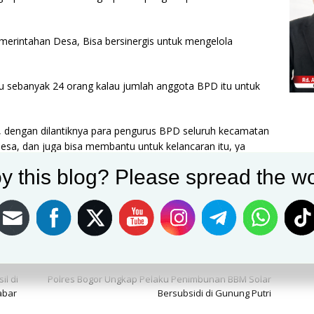
erintahan Desa, Bisa bersinergis untuk mengelola
tu sebanyak 24 orang kalau jumlah anggota BPD itu untuk
 dengan dilantiknya para pengurus BPD seluruh kecamatan
esa, dan juga bisa membantu untuk kelancaran itu, ya
ta BPD, pokoknya maju terus penuh semangat beserta
y this blog? Please spread the wo
uriga mencurigakan yang jelas sinergis. Alhamdulillah
saling memahami saja.(fauzy)
Post on X
Follow us
Save
NEXT
il di
Polres Bogor Ungkap Pelaku Penimbunan BBM Solar
abar
Bersubsidi di Gunung Putri