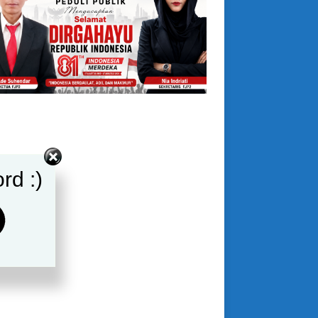
rd :)