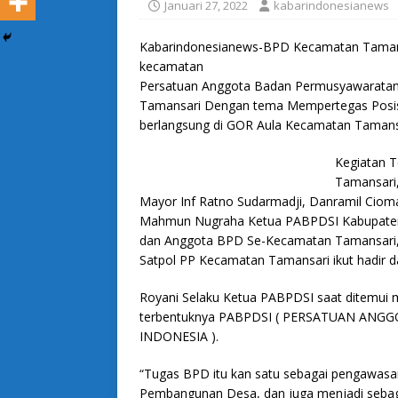
Januari 27, 2022
kabarindonesianews
Kabarindonesianews-BPD Kecamatan Tamansa
kecamatan
Persatuan Anggota Badan Permusyawaratan
Tamansari Dengan tema Mempertegas Posis
berlangsung di GOR Aula Kecamatan Tamansa
Kegiatan T
Tamansari
Mayor Inf Ratno Sudarmadji, Danramil Cio
Mahmun Nugraha Ketua PABPDSI Kabupaten 
dan Anggota BPD Se-Kecamatan Tamansari,
Satpol PP Kecamatan Tamansari ikut hadir da
Royani Selaku Ketua PABPDSI saat ditemui 
terbentuknya PABPDSI ( PERSATUAN A
INDONESIA ).
“Tugas BPD itu kan satu sebagai pengawas
Pembangunan Desa, dan juga menjadi sebaga