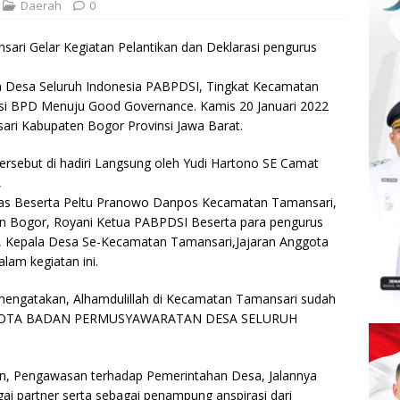
Daerah
0
ri Gelar Kegiatan Pelantikan dan Deklarasi pengurus
 Desa Seluruh Indonesia PABPDSI, Tingkat Kecamatan
i BPD Menuju Good Governance. Kamis 20 Januari 2022
ri Kabupaten Bogor Provinsi Jawa Barat.
ersebut di hadiri Langsung oleh Yudi Hartono SE Camat
,
mas Beserta Peltu Pranowo Danpos Kecamatan Tamansari,
Bogor, Royani Ketua PABPDSI Beserta para pengurus
 Kepala Desa Se-Kecamatan Tamansari,Jajaran Anggota
lam kegiatan ini.
mengatakan, Alhamdulillah di Kecamatan Tamansari sudah
NGGOTA BADAN PERMUSYAWARATAN DESA SELURUH
an, Pengawasan terhadap Pemerintahan Desa, Jalannya
i partner serta sebagai penampung anspirasi dari