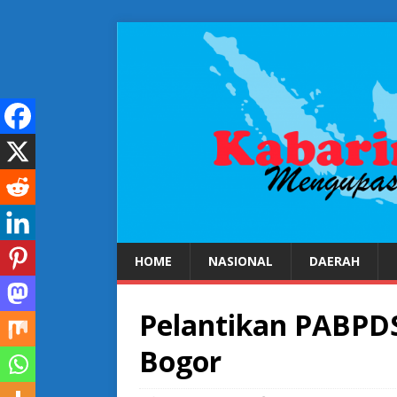
HOME
NASIONAL
DAERAH
Pelantikan PABPD
Bogor