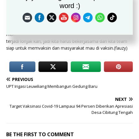
belum selesai, muncul lah varian baru omicron, jangan sampai
word :)
seperti kayak bulan 6 dan bulan 7, itu puncak-puncaknya Covid-
19, sampai pemerintah kolep, semua rumah sakit tidak
sanggup karena penduduk kita banyak, rumah sakit kita tidak
sebanding, kalau terjadi lonjakan kasus seperti itu, justru
makanya itu kita kejar ini, jangan sampai dengan varian baru
terjadi lonjak kan, jadi kita harus bekerjasama dan kita team
siap untuk memvaksin dan masyarakat mau di vaksin.(fauzy)
PREVIOUS
UPT Irigasi Leuwiliang Membangun Gedung Baru
NEXT
Target Vaksinasi Covid-19 Lampaui 94 Persen Diberikan Apresiasi
Desa Cibitung Tengah
BE THE FIRST TO COMMENT