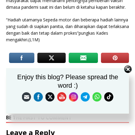
masyarakat dapat memahami pentingnya pemberian vaksin
dimasa pandemi saat ini dan belum di ketahui kapan berakhir.
“Hadiah utamanya Sepeda motor dan beberapa hadiah lainnya
yang sudah di siapkan panitia, dan diharapkan dapat terlaksana
dengan baik dan tetap dalam prokes”pungkas Kades
mengakhiri.(L1M)
PREVIOUS
Enjoy this blog? Please spread the
Pembagian BPNT Desa Ciherang 4 Bulan Sekaligus
word :)
NEXT
Penyaluran Bantuan Pangan Non Tunai (BPNT) Desa Ciapus
BE THE FIRST TO COMMENT
Leave a Reply