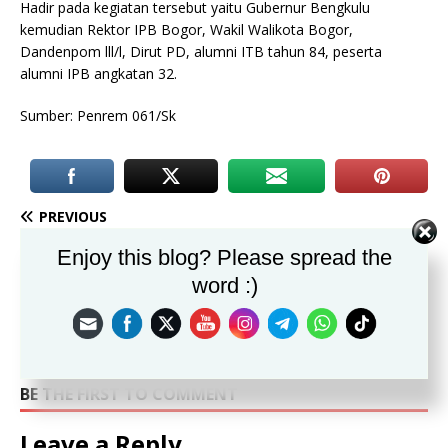
Hadir pada kegiatan tersebut yaitu Gubernur Bengkulu
kemudian Rektor IPB Bogor, Wakil Walikota Bogor,
Dandenpom lll/l, Dirut PD, alumni ITB tahun 84, peserta
alumni IPB angkatan 32.
Sumber: Penrem 061/Sk
PREVIOUS
Danrem 061/Sk Hadiri Peresmian Alun Alun Kota Bogor Oleh
Enjoy this blog? Please spread the
Gubernur Jabar
word :)
NEXT
Antusias Warga Cipicung Vaksinasi Massal
BE THE FIRST TO COMMENT
Leave a Reply