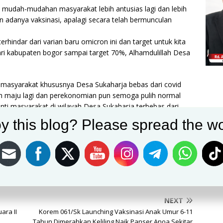
mudah-mudahan masyarakat lebih antusias lagi dan lebih
n adanya vaksinasi, apalagi secara telah bermunculan
hindar dari varian baru omicron ini dan target untuk kita
ari kabupaten bogor sampai target 70%, Alhamdulillah Desa
, masyarakat khususnya Desa Sukaharja bebas dari covid
 maju lagi dan perekonomian pun semoga pulih normal
ti masyarakat di wilayah Desa Sukaharja terbebas dari
n ini, walaupun masyarakat sudah Di vaksin tetap menjaga
y this blog? Please spread the wo
( Prokes 5M )
arak, Menjauhi kerumunan, Mengurangi mobilitas, Intinya
Post on X
Follow us
Save
NEXT
ara II
Korem 061/Sk Launching Vaksinasi Anak Umur 6-11
Tahun Dimerahkan Keliling Naik Panser Anoa Sekitar