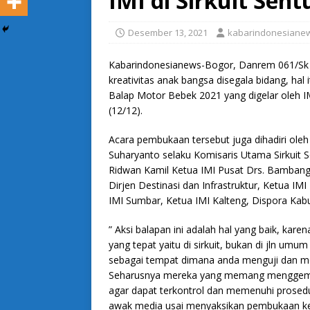
IMI di Sirkuit Sent
Desember 13, 2021
kabarindonesiane
Kabarindonesianews-Bogor, Danrem 061/Sk 
kreativitas anak bangsa disegala bidang, hal
Balap Motor Bebek 2021 yang digelar oleh IMI
(12/12).
Acara pembukaan tersebut juga dihadiri oleh 
Suharyanto selaku Komisaris Utama Sirkuit 
Ridwan Kamil Ketua IMI Pusat Drs. Bambang
Dirjen Destinasi dan Infrastruktur, Ketua I
IMI Sumbar, Ketua IMI Kalteng, Dispora Kabup
” Aksi balapan ini adalah hal yang baik, karen
yang tepat yaitu di sirkuit, bukan di jln um
sebagai tempat dimana anda menguji dan m
Seharusnya mereka yang memang menggemari 
agar dapat terkontrol dan memenuhi prosedu
awak media usai menyaksikan pembukaan kej