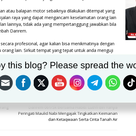
ackan atau balapan motor sebaiknya dilakukan ditempat yang
ijalan raya yang dapat mengancam keselamatan orang lain
n lainnya, tidak ada yang mempertanggung jawabkan bila
Tambah Danrem.
secara profesional, agar kalian bisa menikmatinya dengan
rang lain. Sirkuit tempat yang tepat untuk anda menguji
y this blog? Please spread the wo
Post on X
Follow us
Save
NEXT
 Yang
Danrem 061/Sk Bersama Habib. Luthfi Bin Yahya
Peringati Maulid Nabi Mengajak Tingkatkan Keimanan
dan Ketaqwaan Serta Cinta Tanah Air