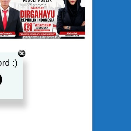
rd :)