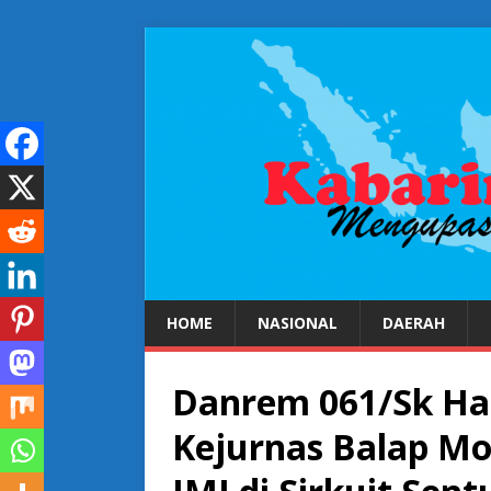
HOME
NASIONAL
DAERAH
Danrem 061/Sk Ha
Kejurnas Balap Mo