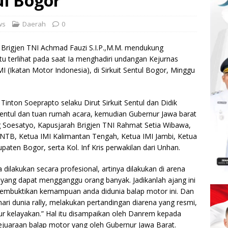
ul Bogor
ws
Daerah
0
Brigjen TNI Achmad Fauzi S.I.P.,M.M. mendukung
 itu terlihat pada saat Ia menghadiri undangan Kejurnas
 (Ikatan Motor Indonesia), di Sirkuit Sentul Bogor, Minggu
Tinton Soeprapto selaku Dirut Sirkuit Sentul dan Didik
Sentul dan tuan rumah acara, kemudian Gubernur Jawa barat
 Soesatyo, Kapusjarah Brigjen TNI Rahmat Setia Wibawa,
MI NTB, Ketua IMI Kalimantan Tengah, Ketua IMI Jambi, Ketua
aten Bogor, serta Kol. Inf Kris perwakilan dari Unhan.
a dilakukan secara profesional, artinya dilakukan di arena
um yang dapat mengganggu orang banyak. Jadikanlah ajang ini
embuktikan kemampuan anda didunia balap motor ini. Dan
dunia rally, melakukan pertandingan diarena yang resmi,
r kelayakan.” Hal itu disampaikan oleh Danrem kepada
uaraan balap motor yang oleh Gubernur Jawa Barat.