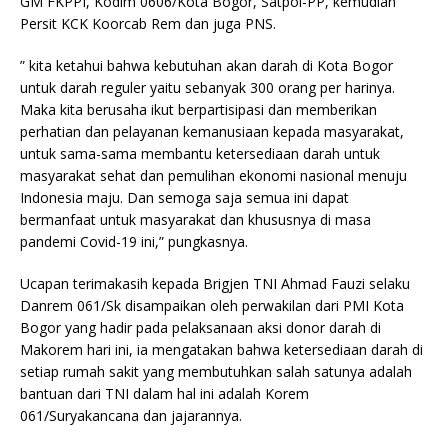
GM FKPPI, Kodim 0606/Kota Bogor, Satpol-PP, kemudian
Persit KCK Koorcab Rem dan juga PNS.
” kita ketahui bahwa kebutuhan akan darah di Kota Bogor
untuk darah reguler yaitu sebanyak 300 orang per harinya.
Maka kita berusaha ikut berpartisipasi dan memberikan
perhatian dan pelayanan kemanusiaan kepada masyarakat,
untuk sama-sama membantu ketersediaan darah untuk
masyarakat sehat dan pemulihan ekonomi nasional menuju
Indonesia maju. Dan semoga saja semua ini dapat
bermanfaat untuk masyarakat dan khususnya di masa
pandemi Covid-19 ini,” pungkasnya.
Ucapan terimakasih kepada Brigjen TNI Ahmad Fauzi selaku
Danrem 061/Sk disampaikan oleh perwakilan dari PMI Kota
Bogor yang hadir pada pelaksanaan aksi donor darah di
Makorem hari ini, ia mengatakan bahwa ketersediaan darah di
setiap rumah sakit yang membutuhkan salah satunya adalah
bantuan dari TNI dalam hal ini adalah Korem
061/Suryakancana dan jajarannya.