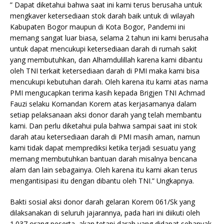
” Dapat diketahui bahwa saat ini kami terus berusaha untuk
mengkaver ketersediaan stok darah baik untuk di wilayah
Kabupaten Bogor maupun di Kota Bogor, Pandemi ini
memang sangat luar biasa, selama 2 tahun ini kami berusaha
untuk dapat mencukupi ketersediaan darah di rumah sakit
yang membutuhkan, dan Alhamdulillah karena kami dibantu
oleh TNI terkait ketersediaan darah di PMI maka kami bisa
mencukupi kebutuhan darah. Oleh karena itu kami atas nama
PMI mengucapkan terima kasih kepada Brigjen TNI Achmad
Fauzi selaku Komandan Korem atas kerjasamanya dalam
setiap pelaksanaan aksi donor darah yang telah membantu
kami. Dan perlu diketahui pula bahwa sampai saat ini stok
darah atau ketersediaan darah di PMI masih aman, namun
kami tidak dapat memprediksi ketika terjadi sesuatu yang
memang membutuhkan bantuan darah misalnya bencana
alam dan lain sebagainya. Oleh karena itu kami akan terus
mengantisipasi itu dengan dibantu oleh TNI.” Ungkapnya.
Bakti sosial aksi donor darah gelaran Korem 061/Sk yang
dilaksanakan di seluruh jajarannya, pada hari ini diikuti oleh
1.037 orang peserta, akan tetapi darah yang didapat sebanyak