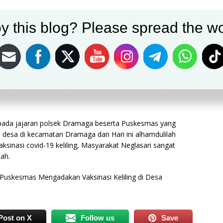
y this blog? Please spread the wo
pada warga masyarakat Neglasari terhadap ketentuan
nasi Covid-19 ini. Sebelumnya, kata Kapolsek, dalam
dah menyasar seluruh kalangan masyarakat wilayah
 keliling tiap desa.
gatakan Kesadaran dan antusias warga masyarakat Desa
ingkat, hal ini tentunya berkat sosialisasi dan kerjasama
pada jajaran polsek Dramaga beserta Puskesmas yang
sa desa di kecamatan Dramaga dan Hari ini alhamdulilah
ksinasi covid-19 keliling, Masyarakat Neglasari sangat
ah.
uskesmas Mengadakan Vaksinasi Keliling di Desa
Post on X
Follow us
Save