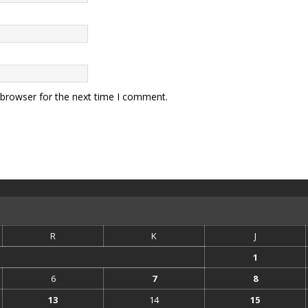
 browser for the next time I comment.
R
K
J
1
6
7
8
13
14
15