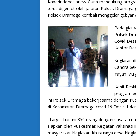
Kabarindonesianew-Guna mendukung program
terus digenjot oleh jajaran Polsek Dramaga 
Polsek Dramaga kembali menggelar gebyar va
Pada giat v
Polsek Dr
Covid Desa
Kantor Des
Kegiatan d
Candra be
Yayan Mul
Kanit Res
program pe
ini Polsek Dramaga bekerjasama dengan Pus
di Kecamatan Dramaga covid-19 Dosis 1 dan 
“Target hari ini 350 orang dengan sasaran u
siapkan oleh Puskesmas Kegiatan vaksinasi i
masyarakat Neglasari Khususnya desa Negla