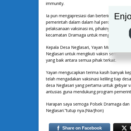
immunity.
Enjo
Ia pun mengapresiasi dan berterimakasih ke
pemerintah dalam dalam hal percepatan vaksi
pelaksanaan vaksinasi ini, pihaknya pun su
kecamatan Dramaga untuk menggelar Vaksinasi
Kepala Desa Neglasari, Yayan Mulyana men
Neglasari untuk mengikuti vaksin semakin men
yang baik antara semua pihak terkait.
Yayan mengucapkan terima kasih banyak ke
telah mengadakan vaksinasi keliling tiap de
desa Neglasari yang pertama untuk gebyar va
antusias guna mendukung program pemerint
Harapan saya semoga Polsek Dramaga dan P
Neglasari.”tutup nya.(Nia/Jhon)
Share on Facebook