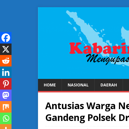
HOME
NASIONAL
DAERAH
Antusias Warga Neg
Gandeng Polsek D