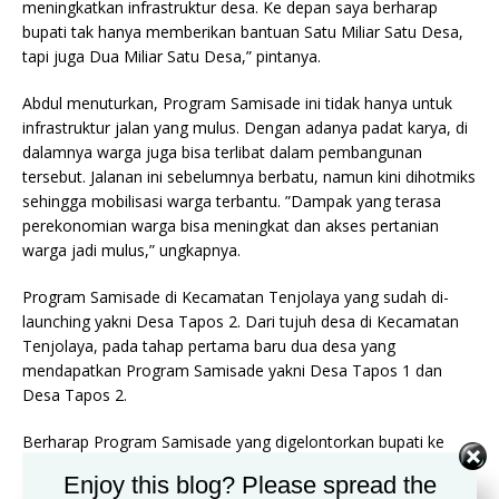
meningkatkan infrastruk­tur desa. Ke depan saya ber­harap
bupati tak hanya mem­berikan bantuan Satu Miliar Satu Desa,
tapi juga Dua Mi­liar Satu Desa,” pintanya.
Abdul menuturkan, Program Samisade ini tidak hanya un­tuk
infrastruktur jalan yang mulus. Dengan adanya padat karya, di
dalamnya warga juga bisa terlibat dalam pembangu­nan
tersebut. Jalanan ini se­belumnya berbatu, namun kini dihotmiks
sehingga mo­bilisasi warga terbantu. ”Dam­pak yang terasa
perekono­mian warga bisa meningkat dan akses pertanian
warga jadi mulus,” ungkapnya.
Program Samisade di Kecamatan Tenjolaya yang sudah di-
launching yakni Desa Tapos 2. Dari tujuh desa di Kecamatan
Tenjolaya, pada tahap pertama baru dua desa yang
mendapatkan Pro­gram Samisade yakni Desa Tapos 1 dan
Desa Tapos 2.
Berharap Program Sa­misade yang digelontorkan bupati ke
desa membuat desa maju dan berkembang,”harapnya. (imas)
Enjoy this blog? Please spread the