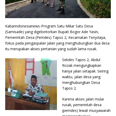
Kabarindonesianews-Program Satu Miliar Satu Desa
(Samisade) yang dige­lontorkan Bupati Bogor Ade Yasin,
Pemerintah Desa (Pem­des) Tapos 2, Kecamatan Ten­jolaya,
fokus pada pengaspa­lan Jalan yang menghubungkan dua desa
itu merupakan akses per­tanian yang sudah lama rusak.
Sekdes Tapos 2, Abdul
Rozak mengung­kapkan
hanya jalan seta­pak. Seiring
waktu, jalan desa yang
menghubungkan Desa
Tapos 2.
Karena akses jalan mulai
rusak, pemerintah desa
(pem­des) lewat musyawarah