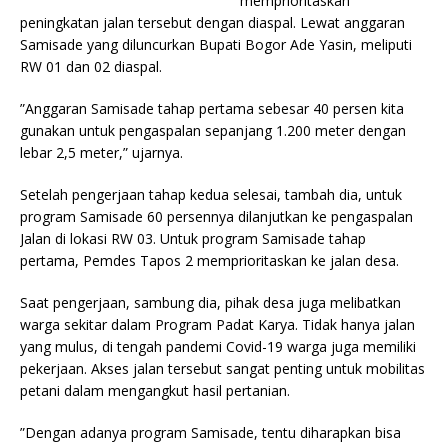
mem­prioritaskan
peningkatan jalan tersebut dengan diaspal. Lewat anggaran
Samisade yang diluncurkan Bupati Bogor Ade Yasin, meliputi
RW 01 dan 02 diaspal.
”Anggaran Samisade tahap pertama sebesar 40 persen kita
gunakan untuk pengas­palan sepanjang 1.200 meter dengan
lebar 2,5 meter,” ujarnya.
Se­telah pengerjaan tahap kedua selesai, tambah dia, untuk
program Samisade 60 persen­nya dilanjutkan ke pengaspa­lan
Jalan di lokasi RW 03. Untuk program Samisade tahap
pertama, Pemdes Tapos 2 mempriori­taskan ke jalan desa.
Saat pengerjaan, sambung dia, pihak desa juga melibat­kan
warga sekitar dalam Pro­gram Padat Karya. Tidak ha­nya jalan
yang mulus, di tengah pandemi Covid-19 warga juga memiliki
pekerjaan. Ak­ses jalan tersebut sangat pen­ting untuk mobilitas
petani dalam mengangkut hasil per­tanian.
”Dengan adanya program Samisade, tentu diharapkan bisa