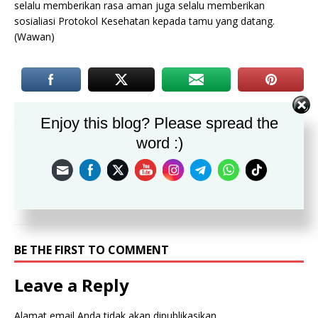
selalu memberikan rasa aman juga selalu memberikan
sosialiasi Protokol Kesehatan kepada tamu yang datang.
(Wawan)
PREVIOUS
Enjoy this blog? Please spread the
Desa Cicadas Membangun TPT Dengan Program
Samisade
word :)
NEXT
Penyaluran Beras 10 Kg Bulog Desa Cibitung
Tengah
BE THE FIRST TO COMMENT
Leave a Reply
Alamat email Anda tidak akan dipublikasikan.