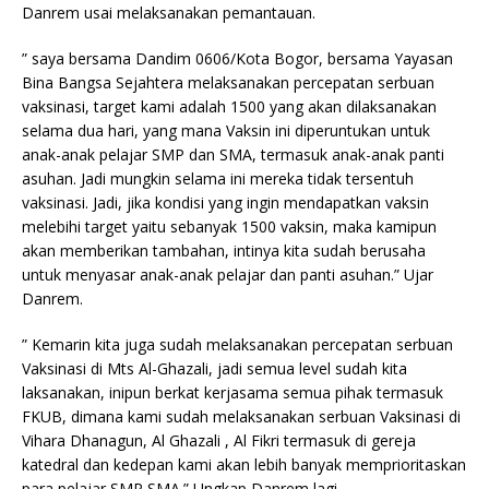
Danrem usai melaksanakan pemantauan.
” saya bersama Dandim 0606/Kota Bogor, bersama Yayasan
Bina Bangsa Sejahtera melaksanakan percepatan serbuan
vaksinasi, target kami adalah 1500 yang akan dilaksanakan
selama dua hari, yang mana Vaksin ini diperuntukan untuk
anak-anak pelajar SMP dan SMA, termasuk anak-anak panti
asuhan. Jadi mungkin selama ini mereka tidak tersentuh
vaksinasi. Jadi, jika kondisi yang ingin mendapatkan vaksin
melebihi target yaitu sebanyak 1500 vaksin, maka kamipun
akan memberikan tambahan, intinya kita sudah berusaha
untuk menyasar anak-anak pelajar dan panti asuhan.” Ujar
Danrem.
” Kemarin kita juga sudah melaksanakan percepatan serbuan
Vaksinasi di Mts Al-Ghazali, jadi semua level sudah kita
laksanakan, inipun berkat kerjasama semua pihak termasuk
FKUB, dimana kami sudah melaksanakan serbuan Vaksinasi di
Vihara Dhanagun, Al Ghazali , Al Fikri termasuk di gereja
katedral dan kedepan kami akan lebih banyak memprioritaskan
para pelajar SMP SMA.” Ungkap Danrem lagi.