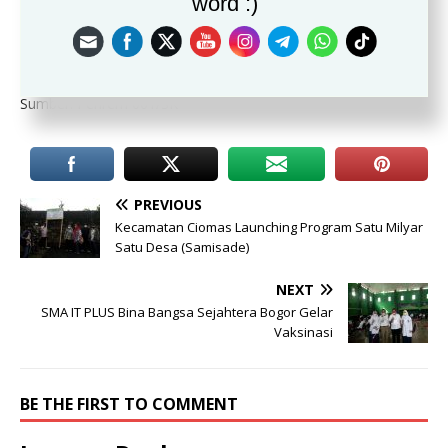
word :)
Bobar, Ketua Yayasan Bina Bangsa Sejahtera,Kepsek SMA
BBS Plus, Camat Bogor Selatan, Lurah Margajaya, Lurah
Bojongkerta, Babinsa dan Babinmas.
Sumber: Penrem 061/SK
PREVIOUS
Kecamatan Ciomas Launching Program Satu Milyar
Satu Desa (Samisade)
NEXT
SMA IT PLUS Bina Bangsa Sejahtera Bogor Gelar
Vaksinasi
BE THE FIRST TO COMMENT