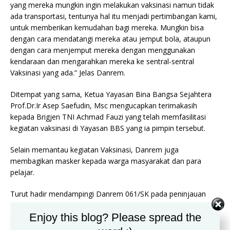
yang mereka mungkin ingin melakukan vaksinasi namun tidak
ada transportasi, tentunya hal itu menjadi pertimbangan kami,
untuk memberikan kemudahan bagi mereka. Mungkin bisa
dengan cara mendatangi mereka atau jemput bola, ataupun
dengan cara menjemput mereka dengan menggunakan
kendaraan dan mengarahkan mereka ke sentral-sentral
Vaksinasi yang ada.” Jelas Danrem.
Ditempat yang sama, Ketua Yayasan Bina Bangsa Sejahtera
Prof.Dr.Ir Asep Saefudin, Msc mengucapkan terimakasih
kepada Brigjen TNI Achmad Fauzi yang telah memfasilitasi
kegiatan vaksinasi di Yayasan BBS yang ia pimpin tersebut.
Selain memantau kegiatan Vaksinasi, Danrem juga
membagikan masker kepada warga masyarakat dan para
pelajar.
Turut hadir mendampingi Danrem 061/SK pada peninjauan
kegiatan Vaksinasi yaitu Kasrem 061/SK, Dandim 0606/Kota
Enjoy this blog? Please spread the
Bogor, Kasiops Rem 061/SK, Danramil Bogor Barat, Danramil
Bogor Selatan, Panitia Binmas Polsek Bogor Barat, Camat