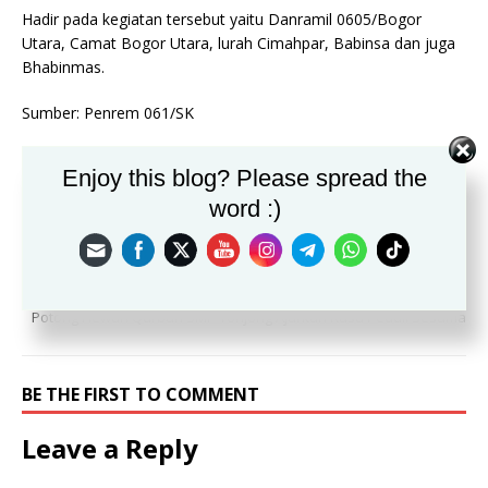
Hadir pada kegiatan tersebut yaitu Danramil 0605/Bogor
Utara, Camat Bogor Utara, lurah Cimahpar, Babinsa dan juga
Bhabinmas.
Sumber: Penrem 061/SK
Enjoy this blog? Please spread the
word :)
PREVIOUS
Sejarah Nyata Dan Mengingat Gunung Sindur Yang Lampau
NEXT
Potong Hewan Qurban SMP Tonjong Ajarkan Rasa Peduli Sesama
BE THE FIRST TO COMMENT
Leave a Reply