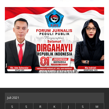
Juli 2021
S
S
R
K
J
S
M