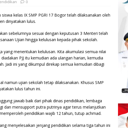
endidikan
0
iswa kelas IX SMP PGRI 17 Bogor telah dilaksanakan oleh
en dinyatakan lulus.
kan sebelumnya sesuai dengan keputusan 3 Menteri telah
sanaan Ujian hingga kelulusan kepada pihak sekolah.
a yang menentukan kelulusan. Kita akumulasi semua nilai
ari diadakan PJJ itu kemudian ada ulangan harian, kemudia
h. Jadi ini yang dikumpul direkap semua kemudian dibagi
nal namun ujian sekolah tetap dilaksanakan. Khusus SMP
takan lulus tahun ini.
gung jawab baik dari pihak dinas pendidikan, lembaga
 dan mensupport putra putrinya agar terus melanjutkan
sa memperoleh pendidikan wajib 12 tahun, tutup achmad.
yang menyelesaikan jenjang pendidikan selama tiga tahun ini