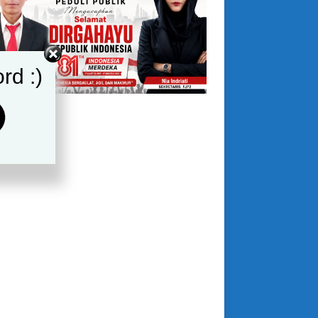
rd :)