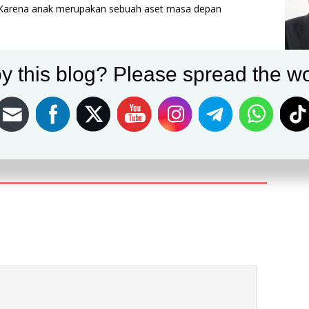
. Karena anak merupakan sebuah aset masa depan
Post on X
Follow us
Save
y this blog? Please spread the wo
NEXT
Danrem 061/Sk Pantau Penerapan PPKM Darurat
Stasion KRL Bogor