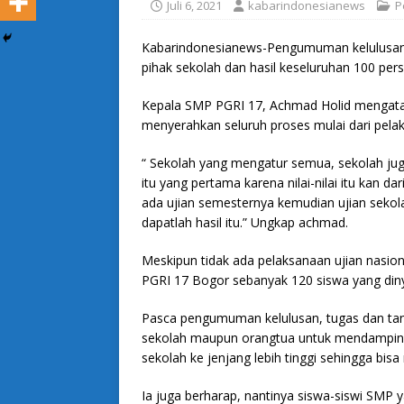
Juli 6, 2021
kabarindonesianews
P
Kabarindonesianews-Pengumuman kelulusan s
pihak sekolah dan hasil keseluruhan 100 pers
Kepala SMP PGRI 17, Achmad Holid mengata
menyerahkan seluruh proses mulai dari pelak
“ Sekolah yang mengatur semua, sekolah jug
itu yang pertama karena nilai-nilai itu kan d
ada ujian semesternya kemudian ujian sekola
dapatlah hasil itu.” Ungkap achmad.
Meskipun tidak ada pelaksanaan ujian nasio
PGRI 17 Bogor sebanyak 120 siswa yang dinya
Pasca pengumuman kelulusan, tugas dan tang
sekolah maupun orangtua untuk mendampingi
sekolah ke jenjang lebih tinggi sehingga bi
Ia juga berharap, nantinya siswa-siswi SMP 