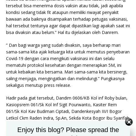
tersebut bisa menerima dosis vaksin atau tidak, jadi apabila
kondisi sedang tidak fit ataupun memiliki riwayat penyakit
bawaan ada baiknya disampaikan terhadap petugas vaksinasi,
hal tersebut tentunya agar dapat dipastikan lagi apakah saat ini
bisa divaksin atau belum.” Hal itu dijelaskan oleh Danrem.
” Dan bagi warga yang sudah divaksin, saya berharap mari
sama-sama kita ajak keluarga kita untuk memutus penyebaran
Covid-19 dengan cara mengikuti vaksinasi ini dan selalu
mematuhi protokol kesehatan dengan menerapkan 5M, ini
untuk kebaikan kita bersama. Mari sama-sama kita bersinergi,
saling menjaga, mengingatkan dan melindungi.” Pungkasnya
sekaligus menutup press release.
Hadir pada giat tersebut, Dandim 0606/KB Kol inf Roby bulan,
Kasiopsrem 061/Sk Kol Inf Sigit Pourwanto, Kasiter Rem
061/Sk Kol Kav Budiman Ciptadi, Dandenkesyah III/I Bogor
Letkol Ckm Raden Indra, Sp.An, Sekda Kota Bogor Ibu Syarifah
Sofiah, Dirut PD Pasar Bpk.Muzakkir, Ketua Festival Merah
Enjoy this blog? Please spread the
putih Bpk.Anwar , Mentor Merah putih Bpk.Guntur,