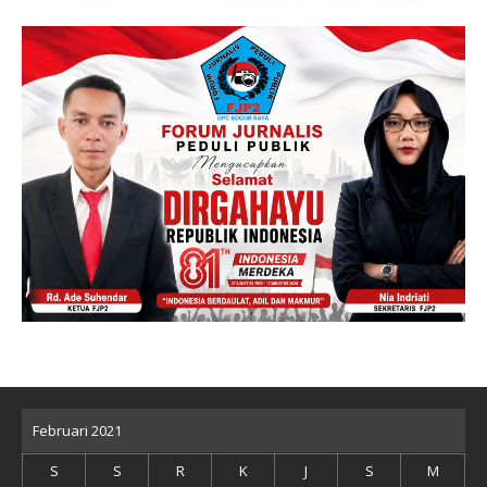
Februari 2021
S
S
R
K
J
S
M