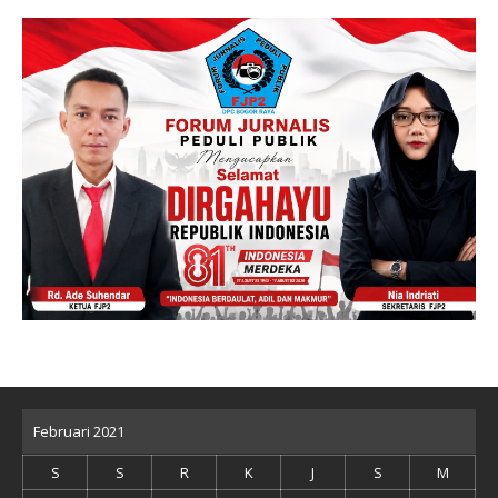
Februari 2021
S
S
R
K
J
S
M