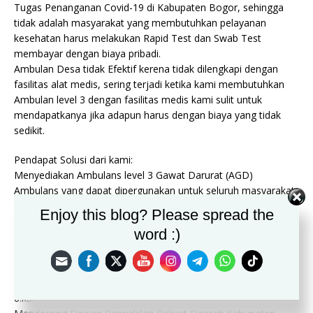
Tugas Penanganan Covid-19 di Kabupaten Bogor, sehingga
tidak adalah masyarakat yang membutuhkan pelayanan
kesehatan harus melakukan Rapid Test dan Swab Test
membayar dengan biaya pribadi.
Ambulan Desa tidak Efektif kerena tidak dilengkapi dengan
fasilitas alat medis, sering terjadi ketika kami membutuhkan
Ambulan level 3 dengan fasilitas medis kami sulit untuk
mendapatkanya jika adapun harus dengan biaya yang tidak
sedikit.
Pendapat Solusi dari kami:
Menyediakan Ambulans level 3 Gawat Darurat (AGD)
Ambulans yang dapat dipergunakan untuk seluruh masyarakat
kabupaten Bogor yang membutuhkan Ambulans secara gratis.
Enjoy this blog? Please spread the
Ambulan ICU yang memiliki fasilitas medis 1.monitor
word :)
2.Ventilator
3. Defibrator
4. Alat Kejut Jantung
5. infus
6.kateter