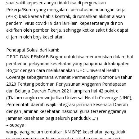
saat sakit kepesertaanya tidak bisa di pergunakan.
Pekerja/Buruh yang mengalami pemutusan hubungan kerja
(PHK) baik karena habis kontrak, di rumahkan akibat alasan
pendemi virus covid-19 dan lain-lain. kepesertaanya di non
aktifkan oleh pemberi kerja, sehingga ketika sakit tidak dapat
di jamin oleh bpjs kesehatan.
Pendapat Solusi dari kami:
DPRD DAN PEMKAB Bogor untuk bisa merumuskan dalam hal
pemberian pelayanan kesehatan yang paripurna di kabupaten
Bogor dengan cara melaksanakan UHC Universal Health
Coverage sebagaimana Amanat Permendagri Nomor 64 tahun
2020 Tentang pedoman Penyusunan Anggaran Pendapatan
dan Belanja Daerah Tahun 2021 lampiran hal 42 point e. “
((Dalam rangka mewujudkan Universal Health Coverage (UHC),
Pemerintah daerah wajib integrasi jaminan kesehata Daerah
dengan Jaminan kesehatan nasional guna terserenggaranya
jaminan kesehatan bagi seluruh penduduk….”)
– supaya :
warga yang belum terdaftar JKN BPJS kesehatan yang tidak
mampu membayar biaya rumah sakit dan peserta pekerja