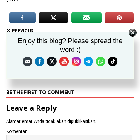
PREVIOUS
Khotib S.Pd.I:Ciptakan Sumber Daya Manusia Yang Unggul Bagi
Enjoy this blog? Please spread the
Desa Kalisuren
word :)
NEXT
SMK Bhakti Insani Raih Juara Gugus Depan Tergiat 1 Pramuka Kota
Bogor
BE THE FIRST TO COMMENT
Leave a Reply
Alamat email Anda tidak akan dipublikasikan.
Komentar