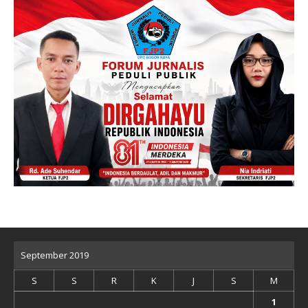
September 2019
S
S
R
K
J
S
M
1