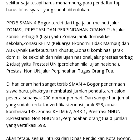
sekitar saja tetapi harus menampung para pendaftar tapi
harus lolos syarat yang sudah ditentukan.
PPDB SMAN 4 Bogor terdiri dari tiga jalur, meliputi jalur
ZONASI, PRESTASI DAN PERPINDAHAN ORANG TUA.Jalur
zonasi terbagi 3 (tiga) yaitu Zonasi jarak domisili ke
sekolah,Zonasi KETM (Keluarga Ekonomi Tidak Mampu) dan
ABK (Anak Berkebutuhan Khusus),Zonasi kombinasi jarak
domisili ke sekolah dan nilai ujian nasional.Jalur prestasi terbagi
2 (dua) yaitu Prestasi UN (perolehan nilai ujian nasional),
Prestasi Non UN.Jalur Perpindahan Tugas Orang Tua.
Di hari enam hari sangat tertib SMAN 4 Bogor penerimaan
siswa baru, pihaknya membatasi jumlah pendaftaran calon
peserta sebanyak 200 nomor per hari. Dan sampe hari jumat
yang sudah terdaftar vertifikasi zonasi jarak 353,zonasi
kombinasi 143, zonasi KETM 67, ABK 1, Prestrasi NHUN
3,Prestarasi Non NHUN 31,Perpindahan orang tua 0 jumlah
yang vertifikasi 598.
Akan tetapi, sesuai intruksi dari Dinas Pendidikan Kota Bogor,