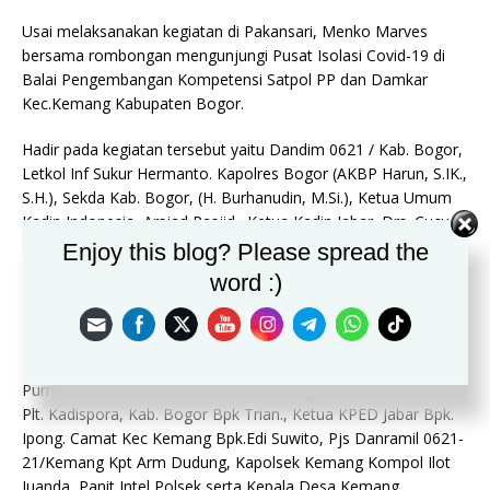
Usai melaksanakan kegiatan di Pakansari, Menko Marves
bersama rombongan mengunjungi Pusat Isolasi Covid-19 di
Balai Pengembangan Kompetensi Satpol PP dan Damkar
Kec.Kemang Kabupaten Bogor.
Hadir pada kegiatan tersebut yaitu Dandim 0621 / Kab. Bogor,
Letkol Inf Sukur Hermanto. Kapolres Bogor (AKBP Harun, S.IK.,
S.H.), Sekda Kab. Bogor, (H. Burhanudin, M.Si.), Ketua Umum
Kadin Indonesia, Arsjad Rasjid., Ketua Kadin Jabar, Drs. Cucu
Sutara, MM., Ketua Kadin Banten, Mulyadi Jaya Baya, Ketua
Enjoy this blog? Please spread the
Kadin Kab.Bogor, Sintha Dec Checawaty, Danramil Cibinong,
word :)
Kapten Kav. La Ahmadin, Kapolsek Cibinong, AKP Bayu tri
Nugraha hidayat, SE., SH., MM., Aspem Kesra Kab. Bogor, Bpk.
Hadijana (Ketua Sekretariat Satgas Covid-19), Kadinkes Kab.
Bogor, Drg. Mike Kaltarina MARS, Kadiskominfo, Bpk. Irwan
Purnawan SH., MH., Kepala PMI Kab. Bogor, Zaenal Mutakin.,
Plt. Kadispora, Kab. Bogor Bpk Trian., Ketua KPED Jabar Bpk.
Ipong. Camat Kec Kemang Bpk.Edi Suwito, Pjs Danramil 0621-
21/Kemang Kpt Arm Dudung, Kapolsek Kemang Kompol Ilot
Juanda, Panit Intel Polsek serta Kepala Desa Kemang