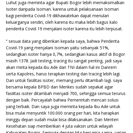
Luhut juga meminta agar Bupati Bogor lebih memaksimalkan
Isoter daripada Isoman. karena untuk pelaksanaan Isoman
bagi penderita Covid-19 dikhawatirkan dapat menulari
keluarganya sendiri, oleh karena itu maka lebih bagus kalo
penderita Covid-19 menjalani isoter karena itu lebih terpusat.
” sesuai data yang diberikan kepada saya, bahwa Penderita
Covid-19 yang menjalani Isoman yaitu sebanyak 51%,
sedangkan isoter hanya 0,7%, sedangkan kasus aktif di Bogor
masih 1378. Jadi testing, tracing itu sangat penting, jadi saya
akan minta kepada ibu Ade dan TNI dalam hal ini Danrem
serta Kapolres, harus terapkan testing dan tracing lebih lagi.
Dan untuk fasilitas isoter, memang perlu ditambah lagi. saya
bersama kepala BPBD dan Menkes sudah sepakat agar
fasilitas isoter ditambah menjadi 700, sehingga semua terurus
dengan baik. Percayalah bahwa Pemerintah mencari solusi
yang terbaik. Dan saya juga meminta kepada Ibu Ade untuk
bisa mulai menyuntik 100.000 orang per hari, kita harapkan
minggu depan sudah mulai bisa dilaksanakan. Dan Menteri
Kesehatan siap memberikan 4 juta vaksin untuk wilayah
Kabupaten Bogor, Semoga dengan kita bersama-sama, varian