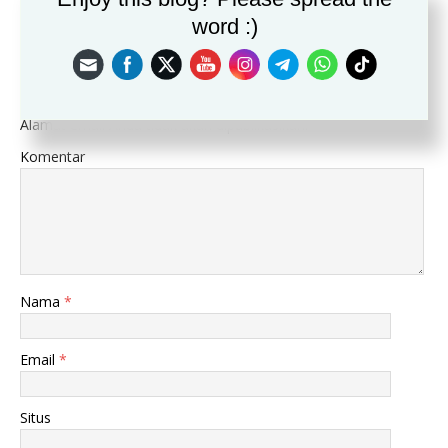
word :)
BE THE FIRST TO COMMENT
Leave a Reply
Alamat email Anda tidak akan dipublikasikan.
Komentar
Nama
*
Email
*
Situs