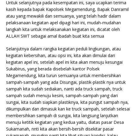
Untuk selanjutnya pada kesempatan ini, saya ucapkan terima
kasih kepada bapak Kapolsek Megamendung, Bapak Danramil
atau yang mewakili dan semuanya, yang telah hadir dalam
pelaksanaan kegiatan apel dipagi hari ini, mudah-mudahan
langkah kita untuk melaksanakan kegiatan ini, dicatat oleh
ALLAH SWT sebagai amal ibadah buat kita semua
Selanjutnya dalam rangka kegiatan peduli lingkungan, atau
kegiatan kebersihan, atau opsi ini, kita akan dimulai dari
kegiatan apel ini, setelah apel ini kita akan menuju kesungai
Sukabirus, yang berada disebelah kantor Polsek
Megamendung, kita turun semuanya untuk membersihkan
sampah-sampah yang ada Disungai, plastik-plastik nya untuk
sampah kita sudah sediakan, nanti ada truck sampah, truck
sampah sudah menuju kesini, sampah-sampah yang dari
sungai, kita sudah siapkan plastiknya, kita pungut sampah nya,
dikumpulkan dan dimasuk kan ke truck sampah, setelah selesai
membersihkan sampah di sungai, kita langsung lanjutkan
menuju ketitik kegiatan yang kedua yaitu, diatas pasar Desa
Sukamanah, nnti kita akan bersih-bersih disekitar pasar
sukamanah, mungkin nanti kita lihat situasi kondisi, kalau