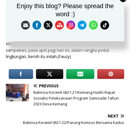
Enjoy this blog? Please spread the
manfaatnya sangat luar biasa. Setelah ini apa yang sudah
camat Megamendung sampaikan, setelah apel ini selesai, kita
word :)
langsung menuju ketitik yang sudah kami tentukan, yaitu
Disungai Sukabirus, setelah nanti selesai membersihkan
sampah dari sungai, kita langsung menuju naik kepasar
Sukamanah, yang berada Diwilayah Kecamatan
Megamendung, mungkin hanya itu saja yang bisa saya
sampaikan, pada apel pagi hari ini, dalam rangka peduli
lingkungan, bersih itu indah.(Fauzy)
PREVIOUS
Babinsa Koramil 0621-21/Kemang Hadiri Rapat
Sosialisi Pelaksanaan Program Samisade Tahun
2023 Desa Kemang
NEXT
Babinsa Koramil 0621-22/Parung Komsos Bersama Kadus