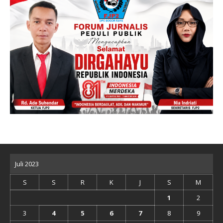
Juli 2023
S
S
R
K
J
S
M
1
2
3
4
5
6
7
8
9