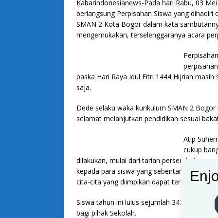
Kabarindonesianews-Pada hari Rabu, 03 Mei
berlangsung Perpisahan Siswa yang dihadiri 
SMAN 2 Kota Bogor dalam kata sambutannya
mengemukakan, terselenggaranya acara perpi
Perpisahan
perpisahan
paska Hari Raya Idul Fitri 1444 Hijriah masih
saja.
Dede selaku waka kurikulum SMAN 2 Bogor 
selamat melanjutkan pendidikan sesuai bakat 
Atip Suhe
cukup ban
dilakukan, mulai dari tarian persembahan, n
kepada para siswa yang sebentar lagi akan m
Enjo
cita-cita yang diimpikan dapat terujut untuk
Siswa tahun ini lulus sejumlah 343 siswa d
bagi pihak Sekolah.