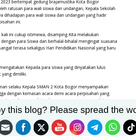
 2023 bertempat gedung brajamustika Kota Bogor
oleh ratusan para wali siswa dan undangan, Kepala Sekolah
 dihadapan para wali siswa dan undangan yang hadir
sahan ini.
 kali ini cukup istimewa, disamping Kita melakukan
 dengan para Siswa dan berhalal-bihalal mengingat suasana
 sangat terasa sekaligus Hari Pendidikan Nasional yang baru
mengatakan Kepada para siswa yang dinyatakan lulus
yang dimiliki.
rman selaku Kepala SMAN 2 Kota Bogor menyampaikan
gga dengan kemasan acara demi acara perpisahan yang
yanyian solo para pelajar dan ragam susunan acara lainnya,
elanjutkan pendidikan ke sekolah yang lebih tinggi, semoga
y this blog? Please spread the wo
 kedepannya.
an siswa berprestasi 22 siswa yang cukup membanggakan