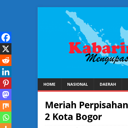
HOME
NASIONAL
DAERAH
Meriah Perpisahan
2 Kota Bogor