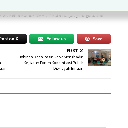
AN 2 Kota Bogor, Semua Kepala SMAN Se Kota Bogor,
arat, Ketua Komite SMAN 2 Kota Bogor, guru-guru, staff,
Post on X
Follow us
Save
NEXT
Babinsa Desa Pasir Gaok Menghadiri
m
Kegiatan Forum Komunikasi Publik
naan
Diwilayah Binaan