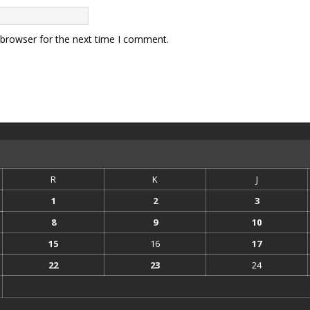
 browser for the next time I comment.
R
K
J
1
2
3
8
9
10
15
16
17
22
23
24