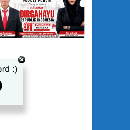
rd :)