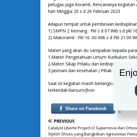
petugas Jaga Koramil, Rencananya kegiatan a
hari Minggu( 20 s d 26 Februari 2023
Adapun tempat untuk pembinaan kedisiplina
1) SMPN 2 Kemang : Pkl s d 07 Wib s.d pkl 1
2) Makoramil : Pkl 16 .00 Wib s d Pkl 21.00 W
Materi yang akan do sampaikan kepada para 
1.Materi Pengetahuan Umum Kurikulum Sekol
2.Materi Sikap Prilaku dan kedisiplinan ( Piha
Enjo
3.Jasmani dan kesehatan ( Pihak Koramil da
Saat ini kegiatan masih berlangsung untuk re
terkendali.Narsum/Jhon
Share on Facebook
PREVIOUS
Catalyst Liberte Project-O Supernova dari Ortuse
Stylish Shoes yang Bangkitkan Agresivitas Pem