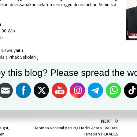
kan di laksanakan selama seminggu di mulai hari Senin s.d
n
6.00 Wib
ib
siswa yaitu
a ( Pihak Sekolah )
k Koramil )
y this blog? Please spread the wo
n Timkes)
gistrasi siswa dengan situasi aman dan
Post on X
Follow us
Save
NEXT
ight,
Babinsa Koramil parung Hadiri Acara Evaluasi
ain
Tahapan PILKADES