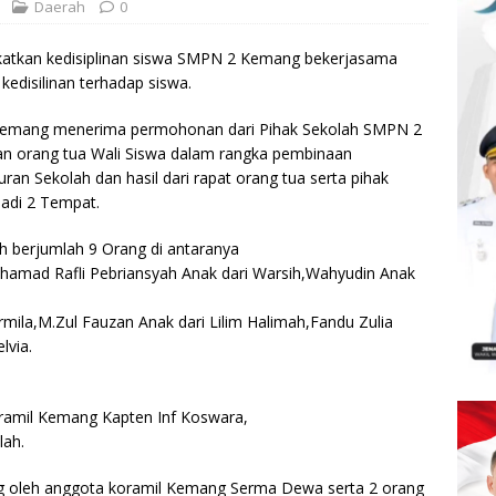
Daerah
0
atkan kedisiplinan siswa SMPN 2 Kemang bekerjasama
disilinan terhadap siswa.
kemang menerima permohonan dari Pihak Sekolah SMPN 2
n orang tua Wali Siswa dalam rangka pembinaan
uran Sekolah dan hasil dari rapat orang tua serta pihak
jadi 2 Tempat.
h berjumlah 9 Orang di antaranya
uhamad Rafli Pebriansyah Anak dari Warsih,Wahyudin Anak
mila,M.Zul Fauzan Anak dari Lilim Halimah,Fandu Zulia
lvia.
ramil Kemang Kapten Inf Koswara,
lah.
ung oleh anggota koramil Kemang Serma Dewa serta 2 orang