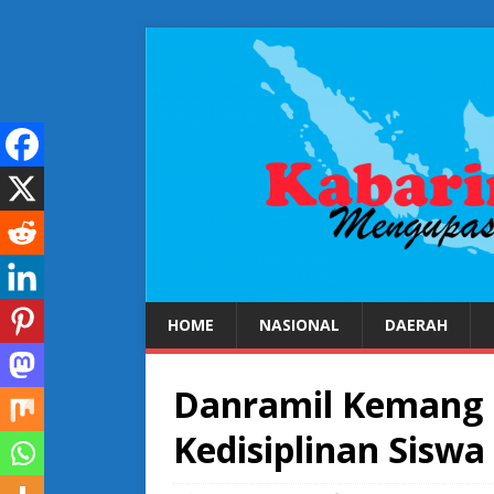
HOME
NASIONAL
DAERAH
Danramil Kemang 
Kedisiplinan Sis