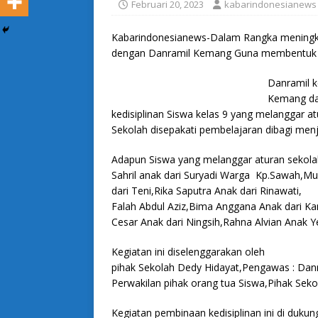
Februari 20, 2023
kabarindonesianews
Kabarindonesianews-Dalam Rangka meningk
dengan Danramil Kemang Guna membentuk ke
Danramil 
Kemang da
kedisiplinan Siswa kelas 9 yang melanggar at
Sekolah disepakati pembelajaran dibagi men
Adapun Siswa yang melanggar aturan sekola
Sahril anak dari Suryadi Warga Kp.Sawah,M
dari Teni,Rika Saputra Anak dari Rinawati,
Falah Abdul Aziz,Bima Anggana Anak dari Kar
Cesar Anak dari Ningsih,Rahna Alvian Anak Ye
Kegiatan ini diselenggarakan oleh
pihak Sekolah Dedy Hidayat,Pengawas : Dan
Perwakilan pihak orang tua Siswa,Pihak Seko
Kegiatan pembinaan kedisiplinan ini di duk