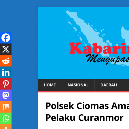
HOME
NASIONAL
DAERAH
Polsek Ciomas Am
Pelaku Curanmor