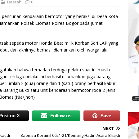
Daerah
0
 pencurian kendaraan bermotor yang beraksi di Desa Kota
iamankan Polsek Ciomas Polres Bogor pada Jumat
gasak sepeda motor Honda Beat milik Korban Sdri LAP yang
ebut dan akhirnya berhasil diamankan oleh warga lalu
atakan bahwa terhadap terduga pelaku saat ini masih
angan terduga pelaku ini berhasil di amankan juga barang
 berjumlah 2 (dua) orang dan 1 (satu) orang berhasil kabur
 Barang Bukti satu unit kendaraan bermotor roda 2 jenis
Ciomas.(Nia/Jhon)
Post on X
Follow us
Save
NEXT
at di
Babinsa Koramil 0621-21/Kemang Hadiri Acara Bhakti