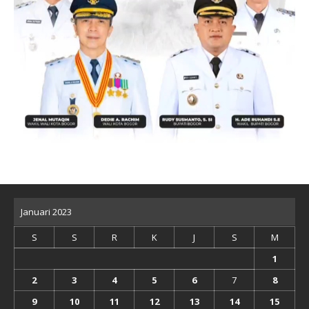
Januari 2023
S
S
R
K
J
S
M
1
2
3
4
5
6
7
8
9
10
11
12
13
14
15