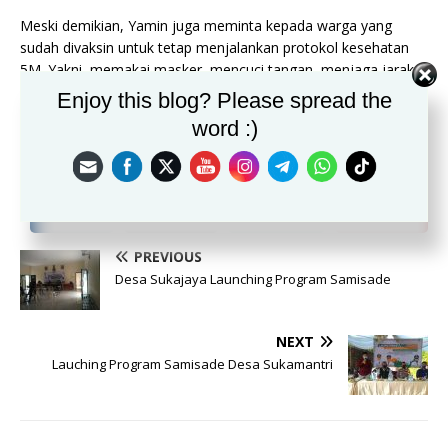
Meski demikian, Yamin juga meminta kepada warga yang
sudah divaksin untuk tetap menjalankan protokol kesehatan
5M. Yakni, memakai masker, mencuci tangan, menjaga jarak,
menghindari kerumunan dan mengurangi mobilitas.
Enjoy this blog? Please spread the
word :)
“Kalau abai terhadap protokol kesehatan, tidak menutup
kemungkinan bisa terpapar Covid-19,” tutur Yamin. (imas)
PREVIOUS
Desa Sukajaya Launching Program Samisade
NEXT
Lauching Program Samisade Desa Sukamantri