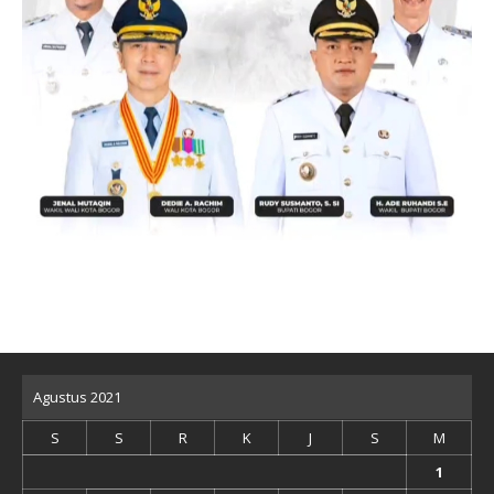
Agustus 2021
S
S
R
K
J
S
M
1