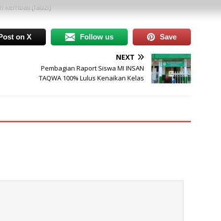
 kembali.(fauzi)
Post on X
Follow us
Save
NEXT
Pembagian Raport Siswa MI INSAN
TAQWA 100% Lulus Kenaikan Kelas