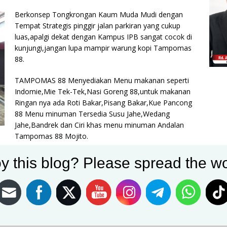
Berkonsep Tongkrongan Kaum Muda Mudi dengan
Tempat Strategis pinggir jalan parkiran yang cukup
luas,apalgi dekat dengan Kampus IPB sangat cocok di
kunjungi,jangan lupa mampir warung kopi Tampomas
88.
TAMPOMAS 88 Menyediakan Menu makanan seperti
Indomie,Mie Tek-Tek,Nasi Goreng 88,untuk makanan
Ringan nya ada Roti Bakar,Pisang Bakar,Kue Pancong
88 Menu minuman Tersedia Susu Jahe,Wedang
Jahe,Bandrek dan Ciri khas menu minuman Andalan
Tampomas 88 Mojito.
88 tetap mengikuti aturan anjuran dari pemerintah
y this blog? Please spread the wo
an para pengunjung di wajibkan memakai masker,jika Para
ari Tampomas menyediakan masker untuk para
h menyediakan Tempat mencuci tangan.di buka dari jam
ran dari pemerintah untuk jam operasional.
aat untuk keluarga dan bermanfaat bagi warga Masyarakat