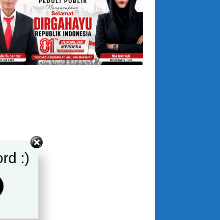
rd :)