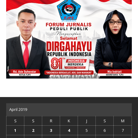
April 2019
S
S
R
K
J
S
M
1
2
3
4
5
6
7